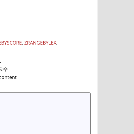
EBYSCORE
,
ZRANGEBYLEX
,
.
어요수
content