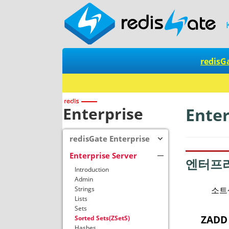
redisG
Enterprise
Enter
redisGate Enterprise
Enterprise Server
엔터프
Introduction
Admin
소트
Strings
Lists
Sets
ZAD
Sorted Sets(ZSetS)
Hashes