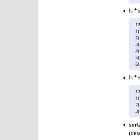
ls *
12
1)
2)
3)
4)
5)
6)
ls *
12
1)
2)
3)
sort
(de