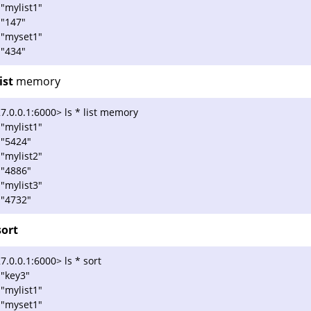
 "mylist1"
 "147"
 "myset1"
 "434"
list
memory
7.0.0.1:6000> ls * list memory
 "mylist1"
 "5424"
 "mylist2"
 "4886"
 "mylist3"
 "4732"
sort
7.0.0.1:6000> ls * sort
 "key3"
 "mylist1"
 "myset1"