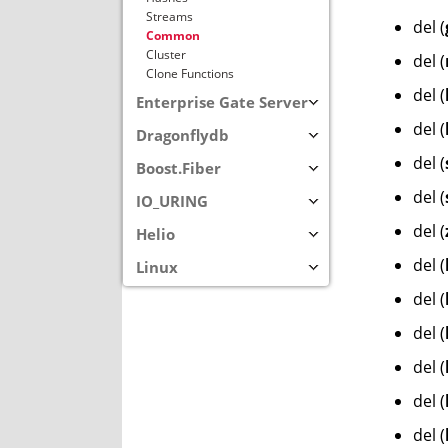
Streams
del (
Common
Cluster
del (
Clone Functions
del (
Enterprise Gate Server
del (
Dragonflydb
del (
Boost.Fiber
del (
IO_URING
del (
Helio
del (
Linux
del (
del (
del (
del (
del (