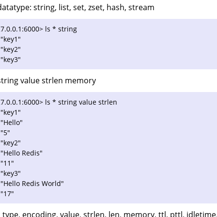
datatype: string, list, set, zset, hash, stream
7.0.0.1:6000> ls * string
 "key1"
 "key2"
 "key3"
 string value strlen memory
7.0.0.1:6000> ls * string value strlen
 "key1"
 "Hello"
 "5"
 "key2"
 "Hello Redis"
 "11"
 "key3"
 "Hello Redis World"
 "17"
type, encoding, value, strlen, len, memory, ttl, pttl, idletime,