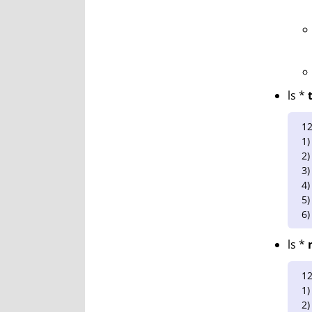
ls *
12
1)
2)
3)
4)
5)
6)
ls *
12
1)
2)