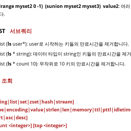
(lrange myset2 0 -1) (sunion myset2 myset3) value2
: 여러
다.
IST
서브쿼리
st (
ls
user*): user로 시작하는 키들의 만료시간을 제거합니다.
st (
ls
* string): 데이터 타입이 string인 키들의 만료시간을 제
st (
ls
* count 10): 무작위로 10 키의 만료시간을 제거합니다.
 조회
ing|list|set|zset|hash|stream]
e|encoding|value|strlen|len|memory|ttl|pttl|idletim
t|asc|desc]
nt <integer>] [top <integer>]