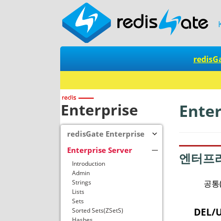
redisG
Redis + SQ
Enterprise
Ente
redisGate Enterprise
Enterprise Server
엔터프
Introduction
Admin
공통
Strings
Lists
Sets
DEL/
Sorted Sets(ZSetS)
Hashes