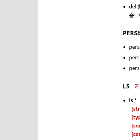
del
습니
PERS
persi
persi
persi
LS
키
ls *
[str
[typ
[sor
[cou