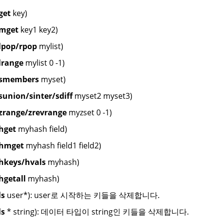
get
key)
mget
key1 key2)
lpop/rpop
mylist)
lrange
mylist 0 -1)
smembers
myset)
sunion/sinter/sdiff
myset2 myset3)
zrange/zrevrange
myzset 0 -1)
hget
myhash field)
hmget
myhash field1 field2)
hkeys/hvals
myhash)
hgetall
myhash)
ls
user*): user로 시작하는 키들을 삭제합니다.
ls
* string): 데이터 타입이 string인 키들을 삭제합니다.