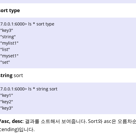
sort type
7.0.0.1:6000> ls * sort type
 "key3"
 "string"
 "mylist1"
 "list"
 "myset1"
 "set"
string
sort
7.0.0.1:6000> ls * string sort
 "key1"
 "key2"
 "key3"
/asc, desc
: 결과를 소트해서 보여줍니다. Sort와 asc은 오름차순(
scending)입니다.