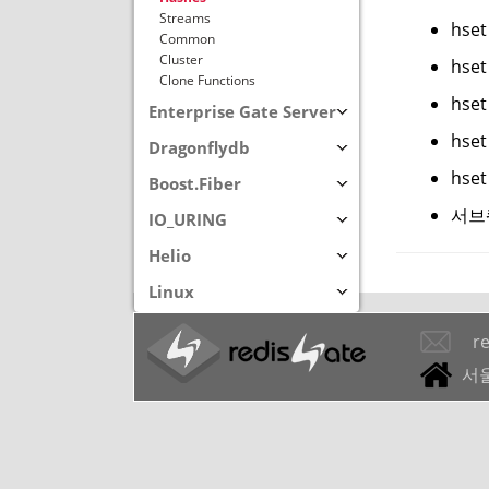
Streams
hset
Common
Cluster
hset
Clone Functions
hset
Enterprise Gate Server
hset
Dragonflydb
hset
Boost.Fiber
서브
IO_URING
Helio
Linux
r
서울