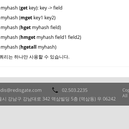
 myhash (
get
key): key -> field
 myhash (
mget
key1 key2)
 myhash (
hget
myhash field)
 myhash (
hmget
myhash field1 field2)
 myhash (
hgetall
myhash)
쿼리는 하나만 사용할 수 있습니다.
edis@redisgate.com
02.503.2235
Cop
All
시 강남구 강남대로 342 역삼빌딩 5층 (역삼동) 우 06242