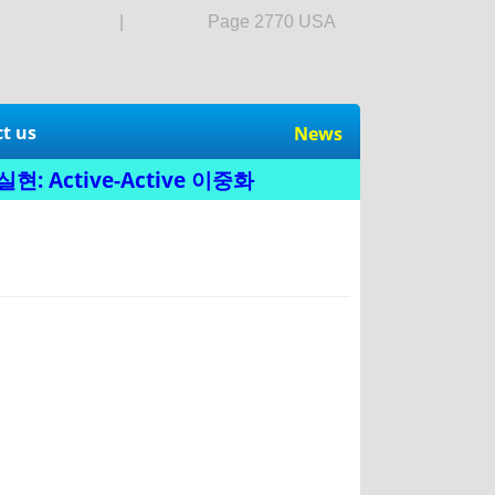
login
|
회원가입
Page 2770 USA
t us
News
: Active-Active 이중화