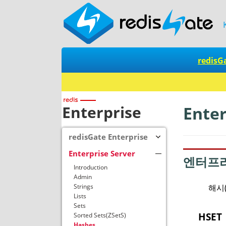
redisG
Enterprise
Ente
redisGate Enterprise
Enterprise Server
엔터프
Introduction
Admin
해시
Strings
Lists
Sets
HSE
Sorted Sets(ZSetS)
Hashes