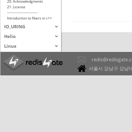
20. Acknowledgments
21. License
--------------------------
Introduction to fibers in c++
IO_URING
Helio
Linux
redis@redisgate.
서울시 강남구 강남대로 