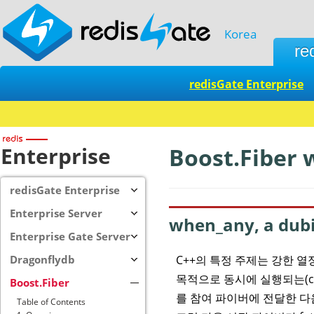
Korea
re
redisGate Enterprise
Enterprise
Boost.Fiber 
redisGate Enterprise
Enterprise Server
when_any, a du
Enterprise Gate Server
C++의 특정 주제는 강한 
Dragonflydb
목적으로 동시에 실행되는(conc
Boost.Fiber
를 참여 파이버에 전달한 다
Table of Contents