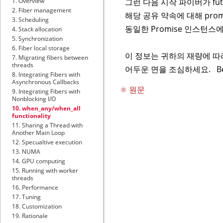
그런 다음 시작 파이버가 futu
1. Overview
2. Fiber management
해당 공유 약속에 대해 promi
3. Scheduling
동일한 Promise 인스턴스에 대
4. Stack allocation
5. Synchronization
6. Fiber local storage
이 정보는 귀하의 재량에 따
7. Migrating fibers between
threads
어두운 면을 조심하세요. Bewar
8. Integrating Fibers with
Asynchronous Callbacks
⚛ 원문
9. Integrating Fibers with
Nonblocking I/O
10. when_any/when_all
functionality
11. Sharing a Thread with
Another Main Loop
12. Specualtive execution
13. NUMA
14. GPU computing
15. Running with worker
threads
16. Performance
17. Tuning
18. Customization
19. Rationale