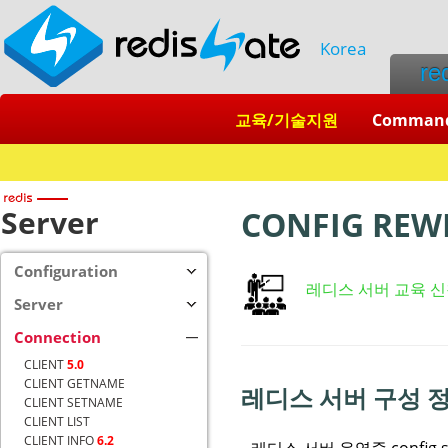
Korea
re
교육/기술지원
Comman
Server
CONFIG REW
Configuration
레디스 서버 교육 
Server
Connection
CLIENT
5.0
CLIENT GETNAME
레디스 서버 구성 
CLIENT SETNAME
CLIENT LIST
CLIENT INFO
6.2
레디스 서버 운영중 config