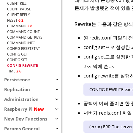
CLIENT KILL
문제가 발생했던 적이 있을 것이
CLIENT PAUSE
CLIENT REPLY
RESET
6.2
Rewrite는 다음과 같은 방
COMMAND
2.8
COMMAND COUNT
원 redis.conf 파일
COMMAND GETKEYS
COMMAND INFO
config set으로 설
CONFIG RESETSTAT
CONFIG GET
config set으로 
CONFIG SET
마지막에 쓴다.
CONFIG REWRITE
TIME
2.6
config rewrite를 
Persistence
Replication
CONFIG REWRITE exec
Administration
공백이 여러 줄이면 한 
Raspberry Pi
New
서버가 redis.conf 
New Dev Functions
(error) ERR The server
Params General