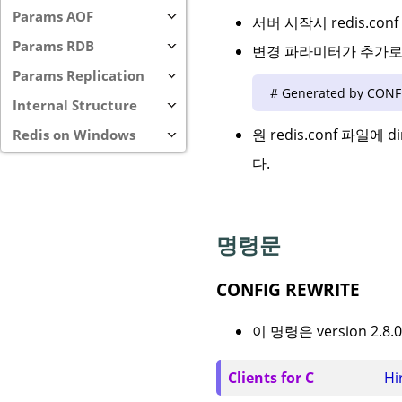
Params AOF
서버 시작시 redis.c
Params RDB
변경 파라미터가 추가로
Params Replication
# Generated by CONF
Internal Structure
원 redis.conf 파일에
Redis on Windows
다.
명령문
CONFIG REWRITE
이 명령은 version 2.
Clients for C
Hi