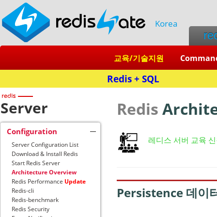
Korea
re
교육/기술지원
Comman
Redis + SQL
Server
Redis
Archit
Configuration
레디스 서버 교육 
Server Configuration List
Download & Install Redis
Start Redis Server
Architecture Overview
Redis Performance
Update
Persistence 
Redis-cli
Redis-benchmark
Redis Security