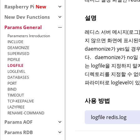
Raspberry Pi
New
설명
New Dev Functions
Params General
레디스 서버 메시지(로그
Parameters Introduction
지 않으면 화면에 표시된
INCLUDE
DEAMONIZE
daemonize가 yes
SUPERVISED
다. daemonize가 
PIDFILE
는 logfile을 지정하지 말
LOGFILE
LOGLEVEL
디렉토리를 지정할 수 없다.
DATABASES
파라미터로 loglevel이 있
PORT
BIND
TIMEOUT
사용 방법
TCP-KEEPALIVE
LAZYFREE
RENAME-COMMAND
logfile redis.log
Params AOF
Params RDB