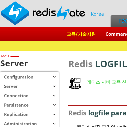
Korea
re
교육/기술지원
Comman
Server
Redis
LOGFIL
Configuration
레디스 서버 교육 
Server
Connection
Persistence
Redis
logfile par
Replication
Administration
레디스 설정 파일인 redis