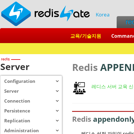
Korea
re
교육/기술지원
Comman
Server
Redis
APPEN
Configuration
레디스 서버 교육 
Server
Connection
Persistence
Redis
appendonl
Replication
Administration
레디스 설정 파일인 redis