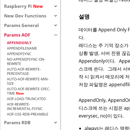
Raspberry Pi
New
설명
New Dev Functions
Params General
데이터를 Append Only
Params AOF
다.
APPENDONLY
레디스는 주 기억 장소가 
APPENDFILENAME
상황 발생, 서버 전원 끊
APPENDFSYNC
NO-APPENDFSYNC-ON-
Appendonly이다. A
REWRITE
스크에 쓴다. 그래서 서
AUTO-AOF-REWRITE-
PERCENTAGE
작 시 읽켜서 메모리에 
AUTO-AOF-REWRITE-MIN-
SIZE
저장 파일명은 appendf
AUTO-AOF-REWRITE-SPEC-
TIME
New
AOF-LOAD-TRUNCATED
AppendOnly, Append
AOF-REWRITE-
디스크에 쓰는 시점은 appe
INCREMENTAL-FSYNC
AOF-USE-RDB-PREAMBLE
everysec, no)이 있다.
Params RDB
always는 레디스 명