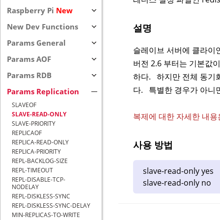
Raspberry Pi
New
설명
New Dev Functions
Params General
슬레이브 서버에 클라이언
Params AOF
버전 2.6 부터는 기본값
Params RDB
하다. 하지만 전체 동기화(
다. 특별한 경우가 아니면
Params Replication
SLAVEOF
SLAVE-READ-ONLY
복제에 대한 자세한 내용
SLAVE-PRIORITY
REPLICAOF
REPLICA-READ-ONLY
사용 방법
REPLICA-PRIORITY
REPL-BACKLOG-SIZE
slave-read-only yes
REPL-TIMEOUT
REPL-DISABLE-TCP-
slave-read-only no
NODELAY
REPL-DISKLESS-SYNC
REPL-DISKLESS-SYNC-DELAY
MIN-REPLICAS-TO-WRITE