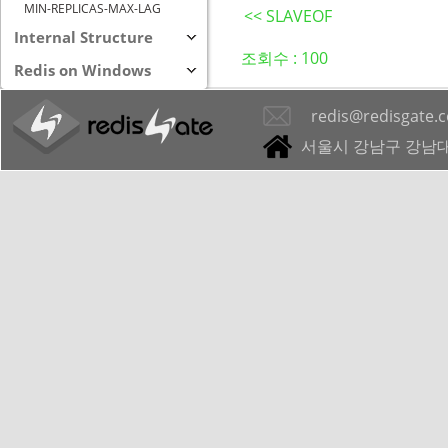
MIN-REPLICAS-MAX-LAG
<< SLAVEOF
Internal Structure
조회수 :
100
Redis on Windows
redis@redisgate.
서울시 강남구 강남대로 