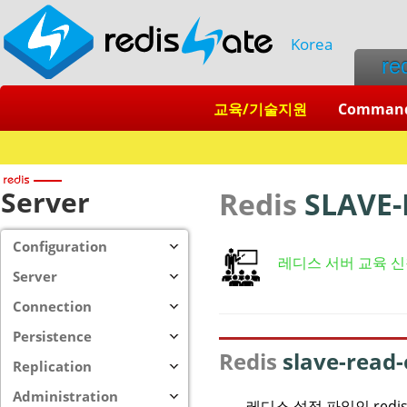
Korea
re
교육/기술지원
Comman
Server
Redis
SLAVE-
Configuration
레디스 서버 교육 
Server
Connection
Persistence
Redis
slave-read
Replication
Administration
레디스 설정 파일인 redis