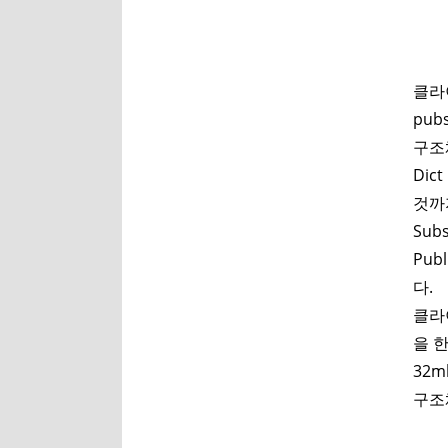
그림
클라이
pub
구조
Dic
것까
Su
Pu
다.
클라
을 한
32m
구조