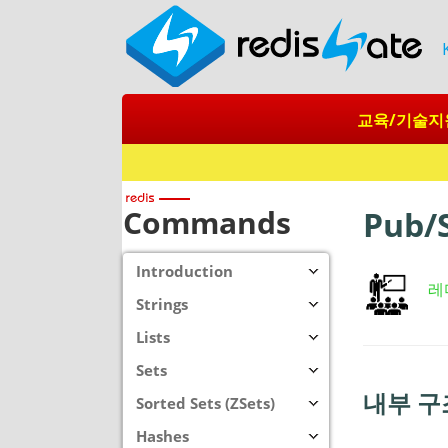
교육/기술지
Redis + SQ
Commands
Pub/S
Introduction
레
Strings
Lists
Sets
내부 구조 
Sorted Sets (ZSets)
Hashes