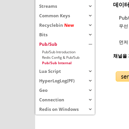
데이터 
Streams
Common Keys
Pu
Recyclebin
New
우선 
Bits
먼저 
Pub/Sub
Pub/Sub Introduction
채널을 저
Redis Config & Pub/Sub
Pub/Sub Internal
Lua Script
HyperLogLog(PF)
Geo
Connection
Redis on Windows