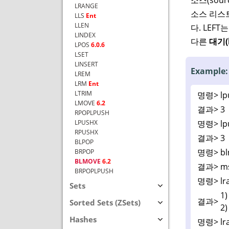
LRANGE
소스 리스트
LLS
Ent
LLEN
다. LEFT
LINDEX
다른
대기(
LPOS
6.0.6
LSET
LINSERT
Example:
LREM
LRM
Ent
LTRIM
명령>
lp
LMOVE
6.2
결과>
3
RPOPLPUSH
명령>
lp
LPUSHX
RPUSHX
결과>
3
BLPOP
명령>
bl
BRPOP
BLMOVE
6.2
결과>
m
BRPOPLPUSH
명령>
lr
Sets
1)
결과>
Sorted Sets (ZSets)
2)
Hashes
명령>
lr