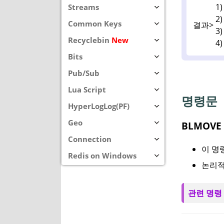
1)
Streams
2)
Common Keys
결과>
3)
Recyclebin
New
4)
Bits
Pub/Sub
Lua Script
명령문
HyperLogLog(PF)
Geo
BLMOVE s
Connection
이 명령
Redis on Windows
논리적
관련 명령