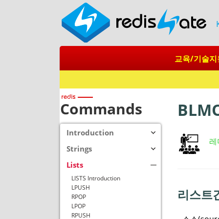
교육/기술지
Commands
BLM
Introduction
레
Strings
Lists
LISTS Introduction
LPUSH
리스트간
RPOP
LPOP
RPUSH
소스(sour