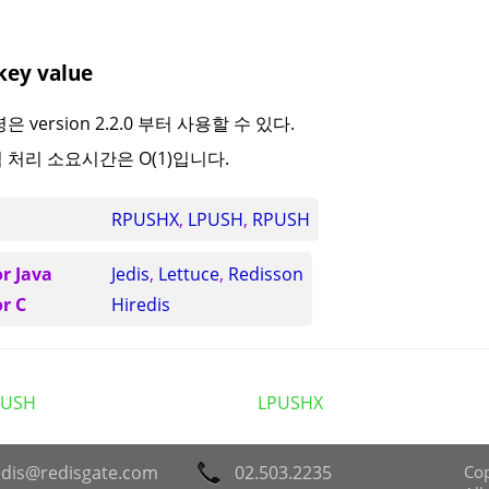
ey value
은 version 2.2.0 부터 사용할 수 있다.
 처리 소요시간은 O(1)입니다.
RPUSHX
,
LPUSH
,
RPUSH
or Java
Jedis
,
Lettuce
,
Redisson
or C
Hiredis
PUSH
LPUSHX
edis@redisgate.com
02.503.2235
Cop