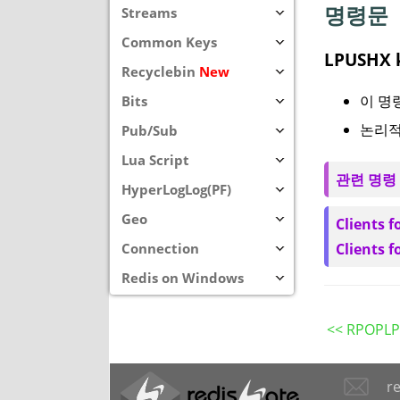
명령문
Streams
Common Keys
LPUSHX k
Recyclebin
New
이 명령
Bits
논리적
Pub/Sub
Lua Script
관련 명령
HyperLogLog(PF)
Geo
Clients f
Connection
Clients f
Redis on Windows
<< RPOPL
r