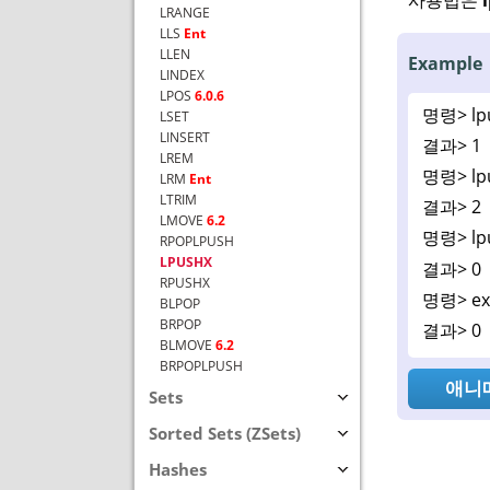
LRANGE
LLS
Ent
LLEN
Example
LINDEX
LPOS
6.0.6
명령>
lp
LSET
LINSERT
결과>
1
LREM
명령>
lp
LRM
Ent
LTRIM
결과>
2
LMOVE
6.2
명령>
lp
RPOPLPUSH
LPUSHX
결과>
0
RPUSHX
명령>
ex
BLPOP
BRPOP
결과>
0
BLMOVE
6.2
BRPOPLPUSH
애니
Sets
Sorted Sets (ZSets)
Hashes