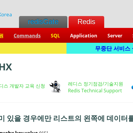
Korea
redisGate
Redis
원
Commands
SQL
Application
Server
무중단 서비스 실현
HX
레디스 정기점검/기술지원
디스 개발자 교육 신청
Redis Technical Support
미 있을 경우에만 리스트의 왼쪽에 데이터
lpushx key value
이다.