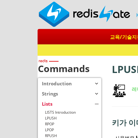
교육/기술지
Commands
LPUS
Introduction
레
Strings
Lists
LISTS Introduction
LPUSH
키가 이
RPOP
LPOP
RPUSH
사용법은