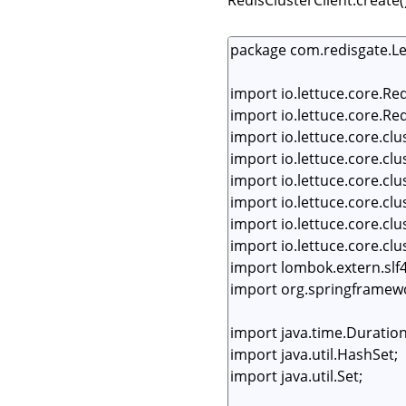
RedisClusterClient.cr