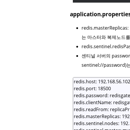
application.propertie
redis.masterRepl
는 마스터와 복제노드를
redis.sentinel.r
센티널 서버의 passwo
sentinel://passw