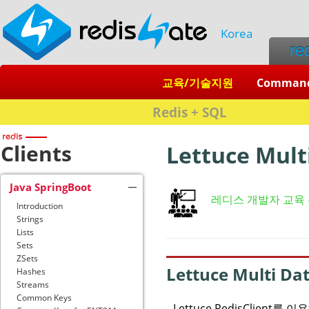
Korea
re
교육/기술지원
Comman
Redis + SQL
Clients
Lettuce Mult
Java SpringBoot
레디스 개발자 교육
Introduction
Strings
Lists
Sets
ZSets
Lettuce Multi Da
Hashes
Streams
Common Keys
Lettuce RedisClient를 이용