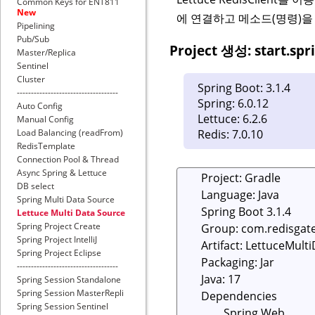
Common Keys for ENT811
New
에 연결하고 메소드(명령)을
Pipelining
Pub/Sub
Project 생성: start.spri
Master/Replica
Sentinel
Cluster
Spring Boot: 3.1.4
------------------------------------
Spring: 6.0.12
Auto Config
Lettuce: 6.2.6
Manual Config
Load Balancing (readFrom)
Redis: 7.0.10
RedisTemplate
Connection Pool & Thread
Async Spring & Lettuce
DB select
Spring Multi Data Source
Lettuce Multi Data Source
Spring Project Create
Spring Project IntelliJ
Spring Project Eclipse
------------------------------------
Spring Session Standalone
Spring Session MasterRepli
Spring Session Sentinel