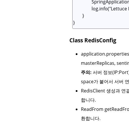
Class RedisConfig
application.proper
masterReplicas, sen
주의:
서버 정보(IP:Port)
space가 붙어서 서버 
RedisClient 생성과 
합니다.
ReadFrom getReadFr
환합니다.