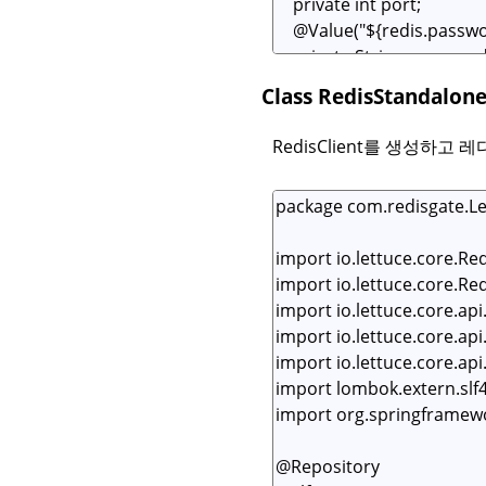
Class RedisStandal
RedisClient를 생성하고