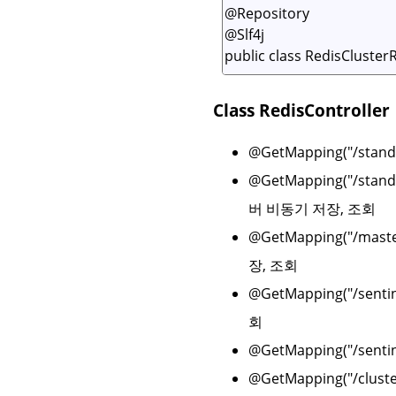
Class RedisController
@GetMapping("/stand
@GetMapping("/standa
버 비동기 저장, 조회
@GetMapping("/maste
장, 조회
@GetMapping("/senti
회
@GetMapping("/sen
@GetMapping("/clust