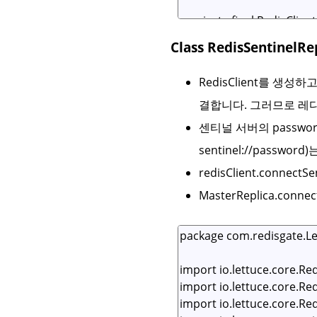
Class RedisSentine
RedisClient를 
결합니다. 그러므로 레디스
센티널 서버의 passwo
sentinel://passw
redisClient.conn
MasterReplica.c