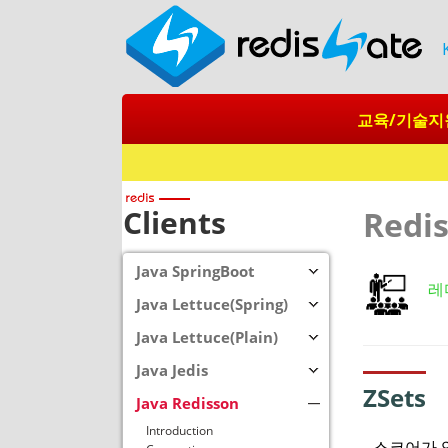
교육/기술지
Redis + SQ
Clients
Redi
Java SpringBoot
레
Java Lettuce(Spring)
Java Lettuce(Plain)
Java Jedis
ZSets
Java Redisson
Introduction
스코어가 있으