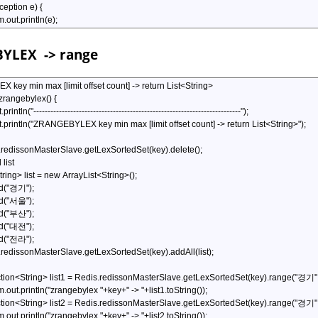
BYLEX
-> range