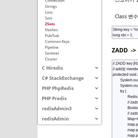
Connection
Strings
Lists
Class 변
Sets
ZSets
Hashes
Pub/Sub
Common Keys
Pipeline
ZADD
-> 
Sentinel
Cluster
C Hiredis
C# StackExchange
PHP PhpRedis
PHP Predis
redisAdmin3
redisAdmin