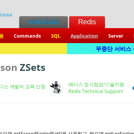
Korea
redisGate
Redis
원
Commands
SQL
Application
Server
L
무중단 서비스 실현
sson
ZSets
레디스 정기점검/기술지원
디스 개발자 교육 신청
Redis Technical Support
면 getScoredSortedSet()을 사용하고, 없으면 getLexSorte