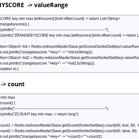
BYSCORE
-> valueRange
-> count