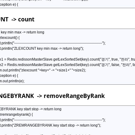
UNT
-> count
NGEBYRANK
-> removeRangeByRank